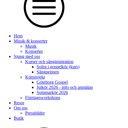
Hem
Musik & konserter
Musik
Konserter
Sjung med oss
Kurser och sånginspiration
Solist i gospelkör (kurs)
Sångpeppen
Körprojekt
Göteborg Gospel
Julkör 2026 - info och anmälan
Sommarkör 2026
Företagsworkshops
Resor
Om oss
Pressbilder
Butik