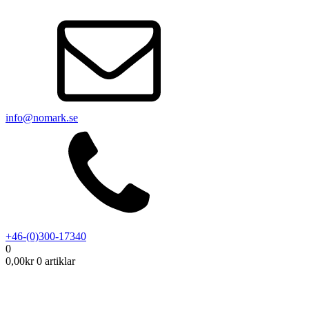
info@nomark.se
+46-(0)300-17340
0
0,00
kr
0 artiklar