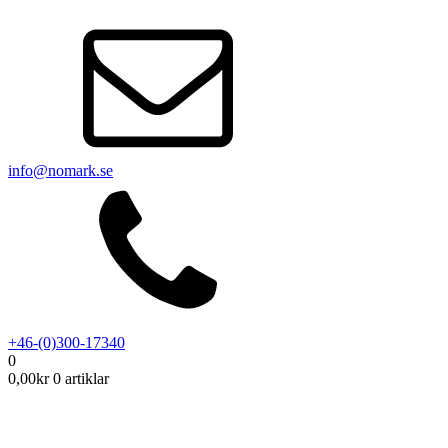
info@nomark.se
+46-(0)300-17340
0
0,00
kr
0 artiklar