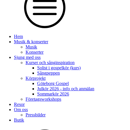
Hem
Musik & konserter
Musik
Konserter
Sjung med oss
Kurser och sånginspiration
Solist i gospelkör (kurs)
Sångpeppen
Körprojekt
Göteborg Gospel
Julkör 2026 - info och anmälan
Sommarkör 2026
Företagsworkshops
Resor
Om oss
Pressbilder
Butik