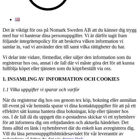
Det är viktigt för oss på Nomark Sweden AB att du känner dig trygg
med hur vi hanterar dina personuppgifter. Vi är därför tagit fram
följande integritetspolicy för att beskriva vilken information vi
samlar in, vad vi använder den till samt vilka rättigheter du har.
Vi delar inte vidare, förmedlar, eller säljer den information som du
registrerar hos oss, annat i de fall där vi måste göra det för att kunna
fullfölja köpet eller tjänsten som du köpt/beställt via oss.
1. INSAMLING AV INFORMATION OCH COOKIES
1.1 Vilka uppgifter vi sparar och varför
När du registrerar dig hos oss genom tex köp, bokning eller anmälan
till event på vår hemsida sparar vi dina kontaktuppgifter för att på ett
effektivt sätt kunna hantera dina bokningar, köp eller tjänster hos
oss. I de fall då du uppgett din e-postadress skickar vi ett nyhetsbrev
för att informera dig om erbjudanden och aktuella händelser. Det
finns alltid en länk i nyhetsbrevet där du enkelt kan avregistrera dig.
Vill du läsa personuppgiftsbiträdesavtalet för vår leverantör av