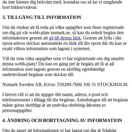
du inte känner dig bekväm med, kontakta oss så tar vi omgående
bort bilden/videon.
3. TILLGÅNG TILL INFORMATION
Om du önskar att få reda på vilka uppgifter som finns registrerade
om dig på vår webb-plats nomark.se, så kan du enkelt begära den
informationen genom att
gå till denna länk
. Genom att fylla i din
epost-adress skickas automatiskt en länk till din epost där du kan se
exakt vilken information som lagrats i systemet.
Vill du veta vilka uppgifter som vi har registrerade om dig utanför
denna webb-plats? Du kan en gång per år begära att få ut all
information som lagrats genom en skriftlig egenhändigt
undertecknad begäran som skickas till:
Nomark Sweden AB, Kivra: 559289-7606 106 31 STOCKHOLM.
I brevet vill vi att du uppger ditt namn, adress, e-post och
telefonnummer i tillägg till din begäran. Anledningen till att begäran
måste göras skriftligt är att undvika obehörig åtkomst av
personuppgifter.
4. ÄNDRING OCH BORTTAGNING AV INFORMATION
Om du anser att informationen vi har lagrat om dig är felaktig,