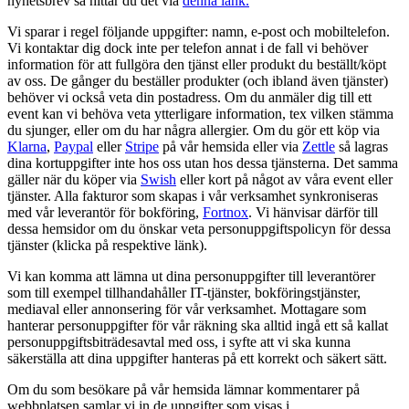
nyhetsbrev så hittar du det via
denna länk.
Vi sparar i regel följande uppgifter: namn, e-post och mobiltelefon.
Vi kontaktar dig dock inte per telefon annat i de fall vi behöver
information för att fullgöra den tjänst eller produkt du beställt/köpt
av oss. De gånger du beställer produkter (och ibland även tjänster)
behöver vi också veta din postadress. Om du anmäler dig till ett
event kan vi behöva veta ytterligare information, tex vilken stämma
du sjunger, eller om du har några allergier. Om du gör ett köp via
Klarna
,
Paypal
eller
Stripe
på vår hemsida eller via
Zettle
så lagras
dina kortuppgifter inte hos oss utan hos dessa tjänsterna. Det samma
gäller när du köper via
Swish
eller kort på något av våra event eller
tjänster. Alla fakturor som skapas i vår verksamhet synkroniseras
med vår leverantör för bokföring,
Fortnox
. Vi hänvisar därför till
dessa hemsidor om du önskar veta personuppgiftspolicyn för dessa
tjänster (klicka på respektive länk).
Vi kan komma att lämna ut dina personuppgifter till leverantörer
som till exempel tillhandahåller IT-tjänster, bokföringstjänster,
mediaval eller annonsering för vår verksamhet. Mottagare som
hanterar personuppgifter för vår räkning ska alltid ingå ett så kallat
personuppgiftsbiträdesavtal med oss, i syfte att vi ska kunna
säkerställa att dina uppgifter hanteras på ett korrekt och säkert sätt.
Om du som besökare på vår hemsida lämnar kommentarer på
webbplatsen samlar vi in de uppgifter som visas i