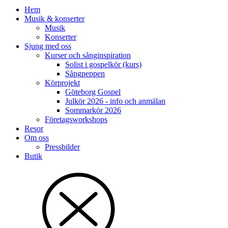
Hem
Musik & konserter
Musik
Konserter
Sjung med oss
Kurser och sånginspiration
Solist i gospelkör (kurs)
Sångpeppen
Körprojekt
Göteborg Gospel
Julkör 2026 - info och anmälan
Sommarkör 2026
Företagsworkshops
Resor
Om oss
Pressbilder
Butik