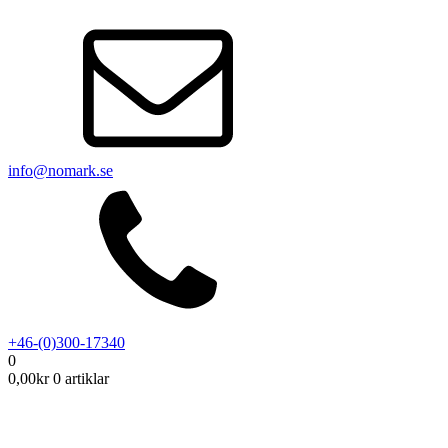
info@nomark.se
+46-(0)300-17340
0
0,00
kr
0 artiklar