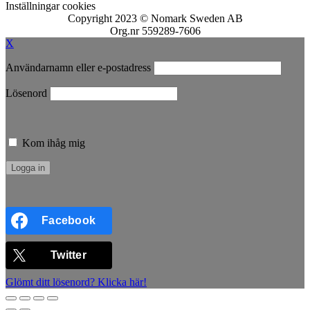
Inställningar cookies
Copyright 2023 © Nomark Sweden AB
Org.nr 559289-7606
X
Användarnamn eller e-postadress
Lösenord
Kom ihåg mig
Facebook
Twitter
Glömt ditt lösenord? Klicka här!