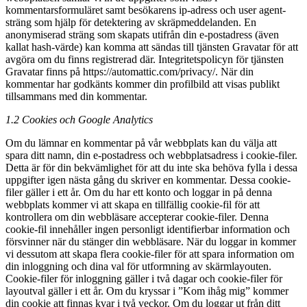
kommentarsformuläret samt besökarens ip-adress och user agent-
sträng som hjälp för detektering av skräpmeddelanden. En
anonymiserad sträng som skapats utifrån din e-postadress (även
kallat hash-värde) kan komma att sändas till tjänsten Gravatar för att
avgöra om du finns registrerad där. Integritetspolicyn för tjänsten
Gravatar finns på https://automattic.com/privacy/. När din
kommentar har godkänts kommer din profilbild att visas publikt
tillsammans med din kommentar.
1.2 Cookies och Google Analytics
Om du lämnar en kommentar på vår webbplats kan du välja att
spara ditt namn, din e-postadress och webbplatsadress i cookie-filer.
Detta är för din bekvämlighet för att du inte ska behöva fylla i dessa
uppgifter igen nästa gång du skriver en kommentar. Dessa cookie-
filer gäller i ett år. Om du har ett konto och loggar in på denna
webbplats kommer vi att skapa en tillfällig cookie-fil för att
kontrollera om din webbläsare accepterar cookie-filer. Denna
cookie-fil innehåller ingen personligt identifierbar information och
försvinner när du stänger din webbläsare. När du loggar in kommer
vi dessutom att skapa flera cookie-filer för att spara information om
din inloggning och dina val för utformning av skärmlayouten.
Cookie-filer för inloggning gäller i två dagar och cookie-filer för
layoutval gäller i ett år. Om du kryssar i ”Kom ihåg mig” kommer
din cookie att finnas kvar i två veckor. Om du loggar ut från ditt