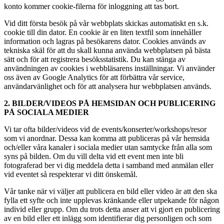
konto kommer cookie-filerna för inloggning att tas bort.
Vid ditt första besök på vår webbplats skickas automatiskt en s.k.
cookie till din dator. En cookie är en liten textfil som innehåller
information och lagras på besökarens dator. Cookies används av
tekniska skäl för att du skall kunna använda webbplatsen på bästa
sätt och för att registrera besöksstatistik. Du kan stänga av
användningen av cookies i webbläsarens inställningar. Vi använder
oss även av Google Analytics för att förbättra vår service,
användarvänlighet och för att analysera hur webbplatsen används.
2. BILDER/VIDEOS PÅ HEMSIDAN OCH PUBLICERING
PÅ SOCIALA MEDIER
Vi tar ofta bilder/videos vid de events/konserter/workshops/resor
som vi anordnar. Dessa kan komma att publiceras på vår hemsida
och/eller våra kanaler i sociala medier utan samtycke från alla som
syns på bilden. Om du vill delta vid ett event men inte bli
fotograferad ber vi dig meddela detta i samband med anmälan eller
vid eventet så respekterar vi ditt önskemål.
Vår tanke när vi väljer att publicera en bild eller video är att den ska
fylla ett syfte och inte upplevas kränkande eller utpekande för någon
individ eller grupp. Om du trots detta anser att vi gjort en publicering
av en bild eller ett inlägg som identifierar dig personligen och som