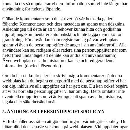
kontakta oss så uppdaterar vi den. Information som vi inte längre har
användning för raderas löpande.
Gällande kommentarer som du skriver på vår hemsida gäller
följande: Kommentaren och dess metadata att sparas utan tidsgräns.
Anledningen till detta är att vi behöver kunna hitta och godkänna
uppföljningskommentarer automatiskt och inte lägga dem i kö för
granskning. För användare som registrerar sig på vår webbplats
sparar vi även de personuppgifter de anger i sin användarprofil. Alla
användare kan se, redigera eller radera sina personuppgifter när som
helst (med undantaget att de inte kan ändra sitt användarnamn).
Även webbplatsens administratörer kan se och redigera denna
information (dock ej lösenordet).
Om du har ett konto eller har skrivit några kommentarer på denna
webbplats kan du begära en exportfil med de personuppgifter vi har
om dig, inklusive alla uppgifter du har gett oss. Du kan också begära
att vi tar bort alla personuppgifter vi har om dig. Detta omfattar inte
eventuella uppgifter som vi är tvungna att spara av administrativa,
legala eller säkerhetsändamål.
5. ÄNDRINGAR I PERSONUPPGIFTSPOLICYN
Vi förbehåller oss rätten att göra ändringar i vår integritetspolicy. Du
hittar alltid den senaste versionen på webbplatsen. Vid uppdateringar