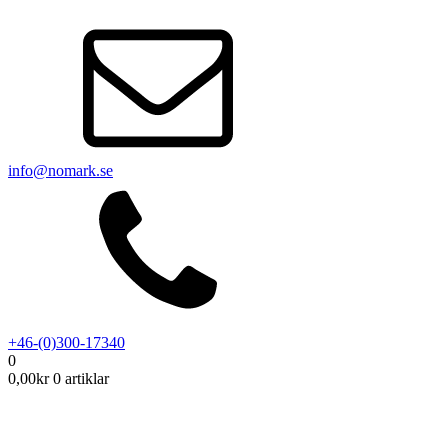
info@nomark.se
+46-(0)300-17340
0
0,00
kr
0 artiklar