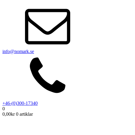
info@nomark.se
+46-(0)300-17340
0
0,00
kr
0 artiklar