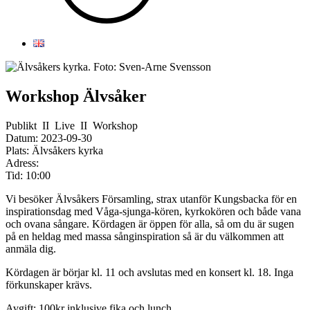
Workshop Älvsåker
Publikt
II
Live
II
Workshop
Datum:
2023-09-30
Plats:
Älvsåkers kyrka
Adress:
Tid:
10:00
Vi besöker Älvsåkers Församling, strax utanför Kungsbacka för en
inspirationsdag med Våga-sjunga-kören, kyrkokören och både vana
och ovana sångare. Kördagen är öppen för alla, så om du är sugen
på en heldag med massa sånginspiration så är du välkommen att
anmäla dig.
Kördagen är börjar kl. 11 och avslutas med en konsert kl. 18. Inga
förkunskaper krävs.
Avgift; 100kr inklusive fika och lunch.