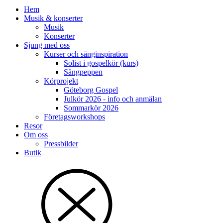
Hem
Musik & konserter
Musik
Konserter
Sjung med oss
Kurser och sånginspiration
Solist i gospelkör (kurs)
Sångpeppen
Körprojekt
Göteborg Gospel
Julkör 2026 - info och anmälan
Sommarkör 2026
Företagsworkshops
Resor
Om oss
Pressbilder
Butik