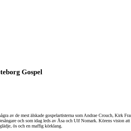
öteborg Gospel
några av de mest älskade gospelartisterna som Andrae Crouch, Kirk Fra
ångare och som idag leds av Åsa och Ulf Nomark. Körens vision att spri
glädje, ös och en maffig körklang.