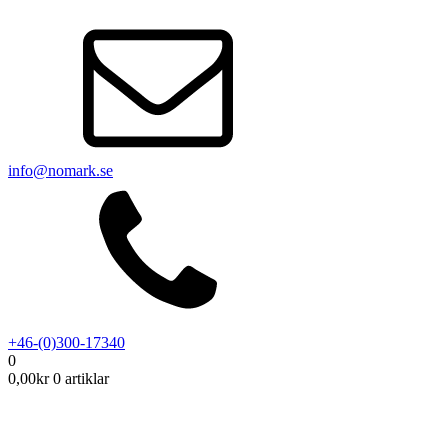
info@nomark.se
+46-(0)300-17340
0
0,00
kr
0 artiklar