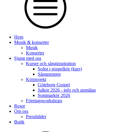
Hem
Musik & konserter
Musik
Konserter
Sjung med oss
Kurser och sånginspiration
Solist i gospelkör (kurs)
Sångpeppen
Körprojekt
Göteborg Gospel
Julkör 2026 - info och anmälan
Sommarkör 2026
Företagsworkshops
Resor
Om oss
Pressbilder
Butik