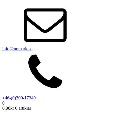
info@nomark.se
+46-(0)300-17340
0
0,00
kr
0 artiklar