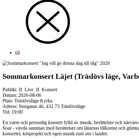
Sommarkonsert Läjet (Träslövs läge, Varb
Publikt
II
Live
II
Konsert
Datum:
2026-08-06
Plats:
Träslövsläge Kyrka
Adress:
Storgatan 46, 432 75 Träslövsläge
Tid:
19:00
En varm och personlig konsert fylld av musik, berättelser och närvar
Soar - vävda samman med berättelser om låtarnas tillkomst och glimtar
konserter, körprojekt och egen musik runt om i landet.