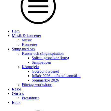
Hem
Musik & konserter
Musik
Konserter
Sjung med oss
Kurser och sånginspiration
Solist i gospelkör (kurs)
Sångpeppen
Körprojekt
Göteborg Gospel
Julkör 2026 - info och anmälan
Sommarkör 2026
Företagsworkshops
Resor
Om oss
Pressbilder
Butik