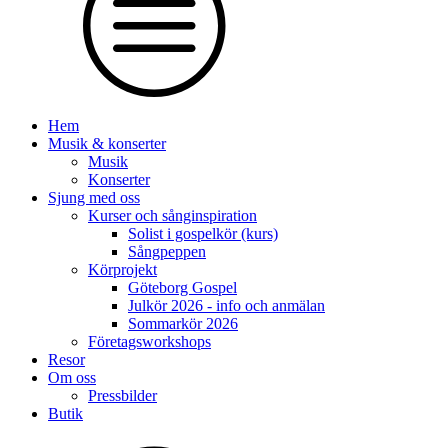
Hem
Musik & konserter
Musik
Konserter
Sjung med oss
Kurser och sånginspiration
Solist i gospelkör (kurs)
Sångpeppen
Körprojekt
Göteborg Gospel
Julkör 2026 - info och anmälan
Sommarkör 2026
Företagsworkshops
Resor
Om oss
Pressbilder
Butik