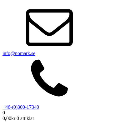
info@nomark.se
+46-(0)300-17340
0
0,00
kr
0 artiklar