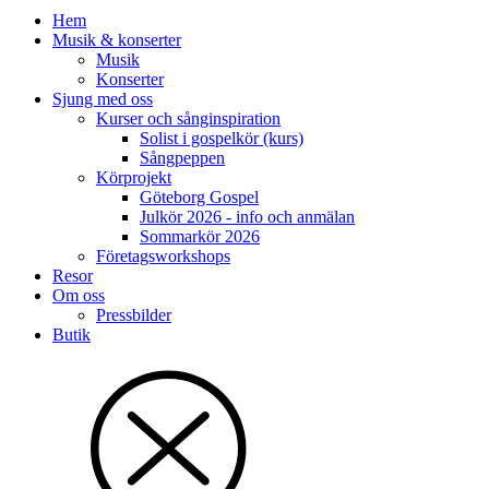
Hem
Musik & konserter
Musik
Konserter
Sjung med oss
Kurser och sånginspiration
Solist i gospelkör (kurs)
Sångpeppen
Körprojekt
Göteborg Gospel
Julkör 2026 - info och anmälan
Sommarkör 2026
Företagsworkshops
Resor
Om oss
Pressbilder
Butik