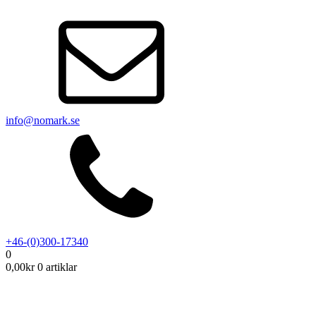
info@nomark.se
+46-(0)300-17340
0
0,00
kr
0 artiklar