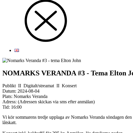
NOMARKS VERANDA #3 - Tema Elton J
Publikt
II
Digitalt/streamat
II
Konsert
Datum:
2024-08-04
Plats:
Nomarks Veranda
Adress:
(Adressen skickas via sms efter anmälan)
Tid:
16:00
Vi kör sommarens tredje upplaga av Nomarks Veranda söndagen den 4 au
låtskatt.