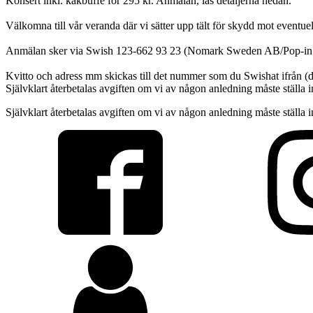
Konsert inkl. kakbuffé för 295 kr. Anmälan, läs detaljerna nedan.
Välkomna till vår veranda där vi sätter upp tält för skydd mot eventu
Anmälan sker via Swish 123-662 93 23 (Nomark Sweden AB/Pop-in & S
Kvitto och adress mm skickas till det nummer som du Swishat ifrån (de
Självklart återbetalas avgiften om vi av någon anledning måste ställa 
Självklart återbetalas avgiften om vi av någon anledning måste ställa i