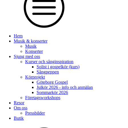
Hem
Musik & konserter
Musik
Konserter
Sjung med oss
Kurser och sånginspiration
Solist i gospelkör (kurs)
Sångpeppen
Körprojekt
Göteborg Gospel
Julkör 2026 - info och anmälan
Sommarkör 2026
Företagsworkshops
Resor
Om oss
Pressbilder
Butik