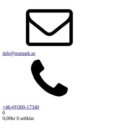
info@nomark.se
+46-(0)300-17340
0
0,00
kr
0 artiklar