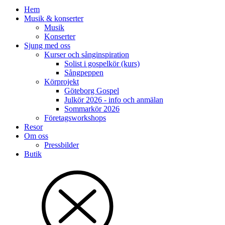
Hem
Musik & konserter
Musik
Konserter
Sjung med oss
Kurser och sånginspiration
Solist i gospelkör (kurs)
Sångpeppen
Körprojekt
Göteborg Gospel
Julkör 2026 - info och anmälan
Sommarkör 2026
Företagsworkshops
Resor
Om oss
Pressbilder
Butik