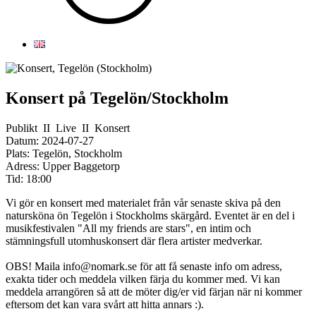
Konsert på Tegelön/Stockholm
Publikt
II
Live
II
Konsert
Datum:
2024-07-27
Plats:
Tegelön, Stockholm
Adress:
Upper Baggetorp
Tid:
18:00
Vi gör en konsert med materialet från vår senaste skiva på den
natursköna ön Tegelön i Stockholms skärgård. Eventet är en del i
musikfestivalen "All my friends are stars", en intim och
stämningsfull utomhuskonsert där flera artister medverkar.
OBS! Maila info@nomark.se för att få senaste info om adress,
exakta tider och meddela vilken färja du kommer med. Vi kan
meddela arrangören så att de möter dig/er vid färjan när ni kommer
eftersom det kan vara svårt att hitta annars :).