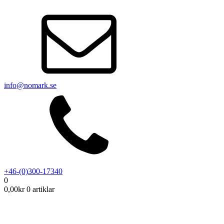
info@nomark.se
+46-(0)300-17340
0
0,00
kr
0 artiklar