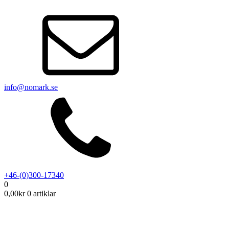
info@nomark.se
+46-(0)300-17340
0
0,00
kr
0 artiklar