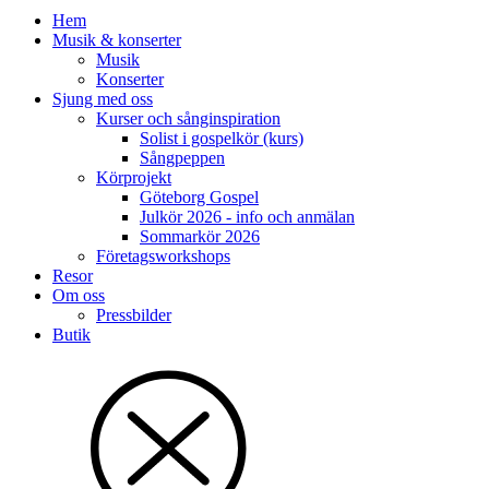
Hem
Musik & konserter
Musik
Konserter
Sjung med oss
Kurser och sånginspiration
Solist i gospelkör (kurs)
Sångpeppen
Körprojekt
Göteborg Gospel
Julkör 2026 - info och anmälan
Sommarkör 2026
Företagsworkshops
Resor
Om oss
Pressbilder
Butik