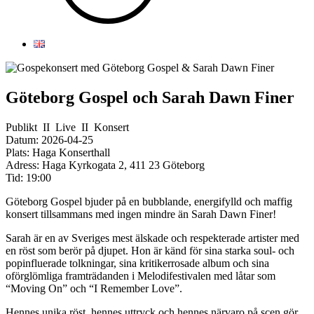
Göteborg Gospel och Sarah Dawn Finer
Publikt
II
Live
II
Konsert
Datum:
2026-04-25
Plats:
Haga Konserthall
Adress:
Haga Kyrkogata 2, 411 23 Göteborg
Tid:
19:00
Göteborg Gospel bjuder på en bubblande, energifylld och maffig
konsert tillsammans med ingen mindre än Sarah Dawn Finer!
Sarah är en av Sveriges mest älskade och respekterade artister med
en röst som berör på djupet. Hon är känd för sina starka soul- och
popinfluerade tolkningar, sina kritikerrosade album och sina
oförglömliga framträdanden i Melodifestivalen med låtar som
“Moving On” och “I Remember Love”.
Hennes unika röst, hennes uttryck och hennes närvaro på scen gör