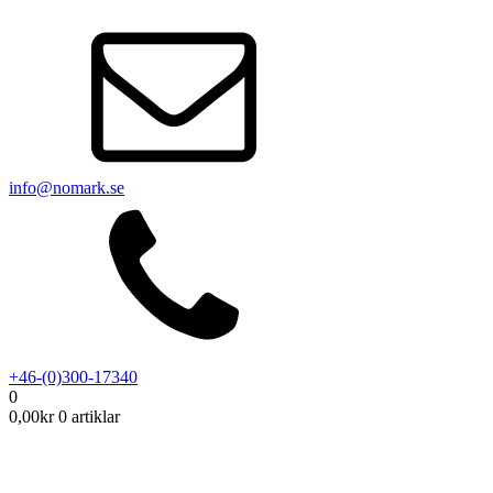
info@nomark.se
+46-(0)300-17340
0
0,00
kr
0 artiklar