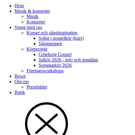
Hem
Musik & konserter
Musik
Konserter
Sjung med oss
Kurser och sånginspiration
Solist i gospelkör (kurs)
Sångpeppen
Körprojekt
Göteborg Gospel
Julkör 2026 - info och anmälan
Sommarkör 2026
Företagsworkshops
Resor
Om oss
Pressbilder
Butik