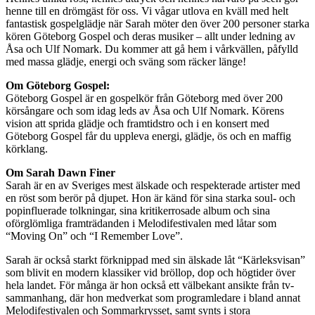
henne till en drömgäst för oss. Vi vågar utlova en kväll med helt
fantastisk gospelglädje när Sarah möter den över 200 personer starka
kören Göteborg Gospel och deras musiker – allt under ledning av
Åsa och Ulf Nomark. Du kommer att gå hem i vårkvällen, påfylld
med massa glädje, energi och sväng som räcker länge!
Om Göteborg Gospel:
Göteborg Gospel är en gospelkör från Göteborg med över 200
körsångare och som idag leds av Åsa och Ulf Nomark. Körens
vision att sprida glädje och framtidstro och i en konsert med
Göteborg Gospel får du uppleva energi, glädje, ös och en maffig
körklang.
Om Sarah Dawn Finer
Sarah är en av Sveriges mest älskade och respekterade artister med
en röst som berör på djupet. Hon är känd för sina starka soul- och
popinfluerade tolkningar, sina kritikerrosade album och sina
oförglömliga framträdanden i Melodifestivalen med låtar som
“Moving On” och “I Remember Love”.
Sarah är också starkt förknippad med sin älskade låt “Kärleksvisan”
som blivit en modern klassiker vid bröllop, dop och högtider över
hela landet. För många är hon också ett välbekant ansikte från tv-
sammanhang, där hon medverkat som programledare i bland annat
Melodifestivalen och Sommarkrysset, samt synts i stora