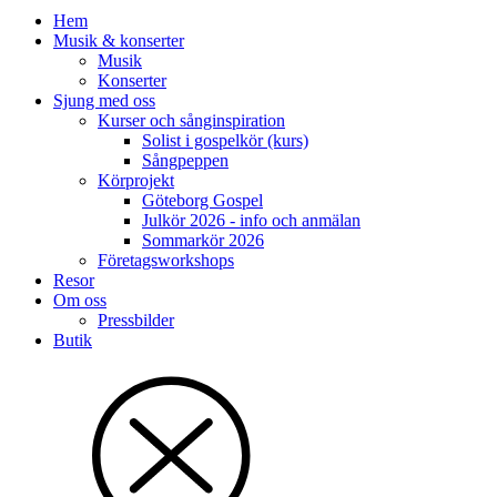
Hem
Musik & konserter
Musik
Konserter
Sjung med oss
Kurser och sånginspiration
Solist i gospelkör (kurs)
Sångpeppen
Körprojekt
Göteborg Gospel
Julkör 2026 - info och anmälan
Sommarkör 2026
Företagsworkshops
Resor
Om oss
Pressbilder
Butik