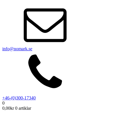
info@nomark.se
+46-(0)300-17340
0
0,00
kr
0 artiklar