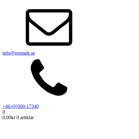
info@nomark.se
+46-(0)300-17340
0
0,00
kr
0 artiklar