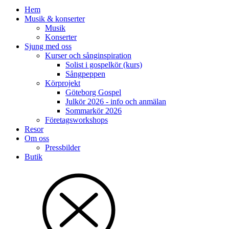
Hem
Musik & konserter
Musik
Konserter
Sjung med oss
Kurser och sånginspiration
Solist i gospelkör (kurs)
Sångpeppen
Körprojekt
Göteborg Gospel
Julkör 2026 - info och anmälan
Sommarkör 2026
Företagsworkshops
Resor
Om oss
Pressbilder
Butik