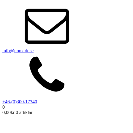
info@nomark.se
+46-(0)300-17340
0
0,00
kr
0 artiklar