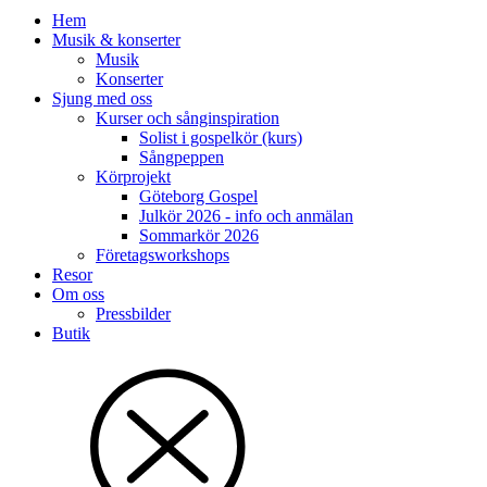
Hem
Musik & konserter
Musik
Konserter
Sjung med oss
Kurser och sånginspiration
Solist i gospelkör (kurs)
Sångpeppen
Körprojekt
Göteborg Gospel
Julkör 2026 - info och anmälan
Sommarkör 2026
Företagsworkshops
Resor
Om oss
Pressbilder
Butik