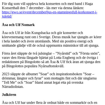
För dig som vill uppleva hela konserten och med band i Haga
Konserthall den 7 december - läs mer via denna länken:
https://gwo.se/event/decemberljus-en-stamningsfull-korkonsert-i-
juletid/
Åsa och Ulf Nomark
Åsa och Ulf är från Kungsbacka och gör konserter och
körevenemang runt om i Sverige. Deras musik har sjungits av körer
i hela landet och även utomlands. Med sin positiva energi och
smittande glädje vill de också uppmuntra människor till att sjunga.
Förra året släppte de två julsinglar – ”Nyårstid” och ”Första snön”,
varav den första fångade hjärtat på Lotta Engberg och de övriga i
redaktionen på Bingolotto så att Åsa & Ulf fick äran att sjunga den
på Bingolottos populära Nyårsaftonskväll.
2023 släppte de albumet ”Soar” och inspirationsboken ”Soar –
drömmar, längtor och fyrar” som mottagits fint och där singlarna
”Tell Me” och ”Soar” bland annat legat etta på svenska
Närradiolistan.
Julkören
Åsa och Ulf har under flera år ordnat både en sommarkör och en