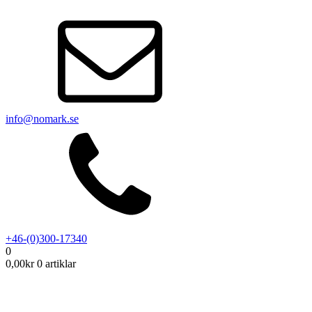
info@nomark.se
+46-(0)300-17340
0
0,00
kr
0 artiklar