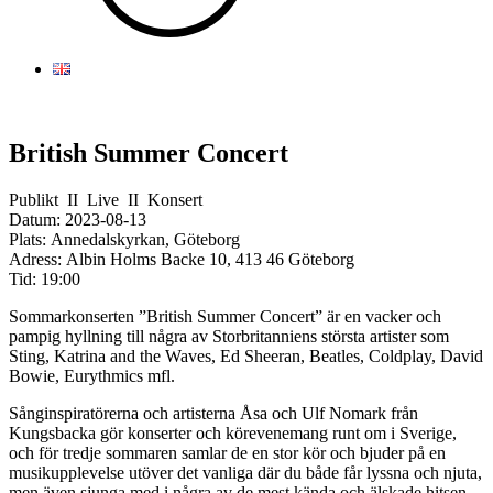
British Summer Concert
Publikt
II
Live
II
Konsert
Datum:
2023-08-13
Plats:
Annedalskyrkan, Göteborg
Adress:
Albin Holms Backe 10, 413 46 Göteborg
Tid:
19:00
Sommarkonserten ”British Summer Concert” är en vacker och
pampig hyllning till några av Storbritanniens största artister som
Sting, Katrina and the Waves, Ed Sheeran, Beatles, Coldplay, David
Bowie, Eurythmics mfl.
Sånginspiratörerna och artisterna Åsa och Ulf Nomark från
Kungsbacka gör konserter och körevenemang runt om i Sverige,
och för tredje sommaren samlar de en stor kör och bjuder på en
musikupplevelse utöver det vanliga där du både får lyssna och njuta,
men även sjunga med i några av de mest kända och älskade hitsen