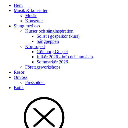
Hem
Musik & konserter
Musik
Konserter
Sjung med oss
Kurser och sånginspiration
Solist i gospelkör (kurs)
Sångpeppen
Körprojekt
Göteborg Gospel
Julkör 2026 - info och anmälan
Sommarkör 2026
Företagsworkshops
Resor
Om oss
Pressbilder
Butik