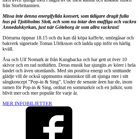
från Storbritannien.
Missa inte denna energifyllda konsert, som tidigare dragit fulla
hus på Tjolöholms Slott, och som nu intar den maffiga och vackra
Annedalskyrkan, just när Göteborg är som allra vackrast!
Dörrarna öppnar 18.15 och du kan då köpa kaffe/te, smörgåsar och
bakverk signerade Tomas Ulriksson och ladda upp inför en härlig
kväll.
Åsa och Ulf Nomark är från Kungbacka och har gett ut över 10
skivor och en rad nothäften. Deras musik har sjungits av körer i hela
landet och även utomlands. Med sin positiva energi och smittande
glädje vill de också uppmuntra människor till att sjunga mer i sitt
sångkoncept ”Pop-in & Sing”. Under de senaste åren har de, inom
ramen för Pop-in & Sing, ordnat en sommarkör och en julkör, som
blivit mer och mer populär för varje år.
MER INFO
BILJETTER