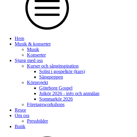
Hem
Musik & konserter
Musik
Konserter
Sjung med oss
Kurser och sånginspiration
Solist i gospelkör (kurs)
Sångpeppen
Körprojekt
Göteborg Gospel
Julkör 2026 - info och anmälan
Sommarkör 2026
Företagsworkshops
Resor
Om oss
Pressbilder
Butik