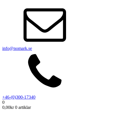
info@nomark.se
+46-(0)300-17340
0
0,00
kr
0 artiklar