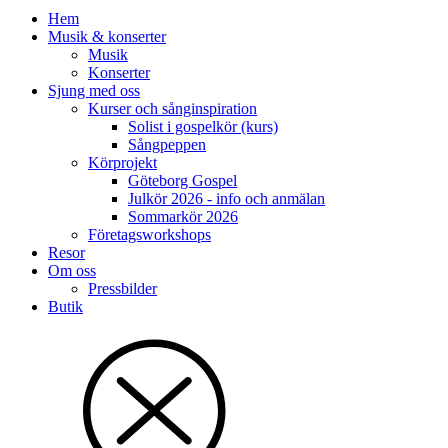
Hem
Musik & konserter
Musik
Konserter
Sjung med oss
Kurser och sånginspiration
Solist i gospelkör (kurs)
Sångpeppen
Körprojekt
Göteborg Gospel
Julkör 2026 - info och anmälan
Sommarkör 2026
Företagsworkshops
Resor
Om oss
Pressbilder
Butik