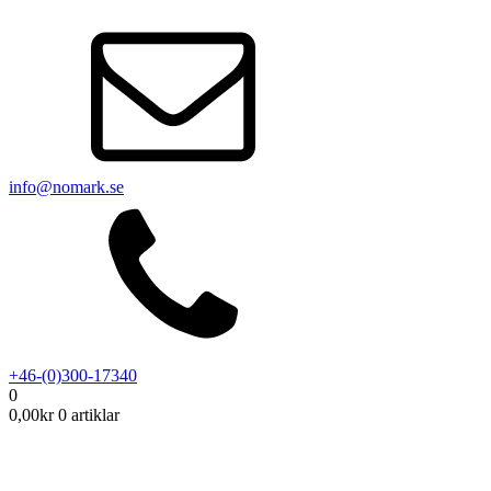
info@nomark.se
+46-(0)300-17340
0
0,00
kr
0 artiklar