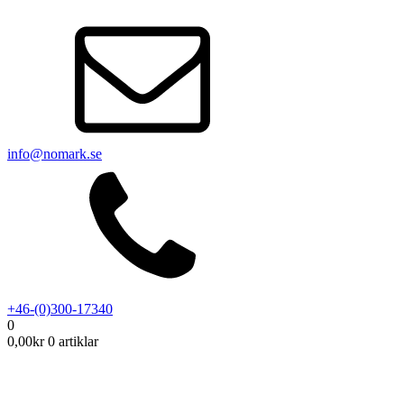
info@nomark.se
+46-(0)300-17340
0
0,00
kr
0 artiklar