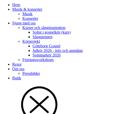
Hem
Musik & konserter
Musik
Konserter
Sjung med oss
Kurser och sånginspiration
Solist i gospelkör (kurs)
Sångpeppen
Körprojekt
Göteborg Gospel
Julkör 2026 - info och anmälan
Sommarkör 2026
Företagsworkshops
Resor
Om oss
Pressbilder
Butik