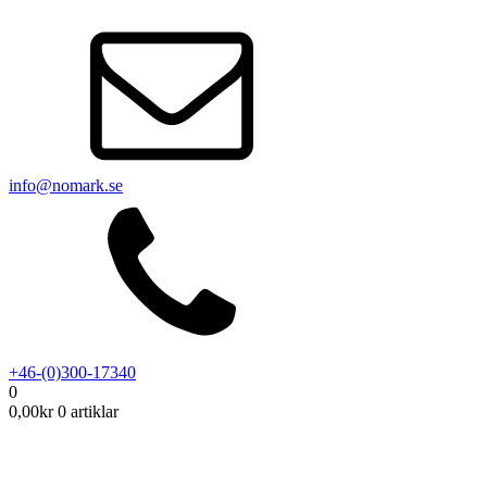
info@nomark.se
+46-(0)300-17340
0
0,00
kr
0 artiklar