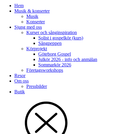
Hem
Musik & konserter
Musik
Konserter
Sjung med oss
Kurser och sånginspiration
Solist i gospelkör (kurs)
Sångpeppen
Körprojekt
Göteborg Gospel
Julkör 2026 - info och anmälan
Sommarkör 2026
Företagsworkshops
Resor
Om oss
Pressbilder
Butik