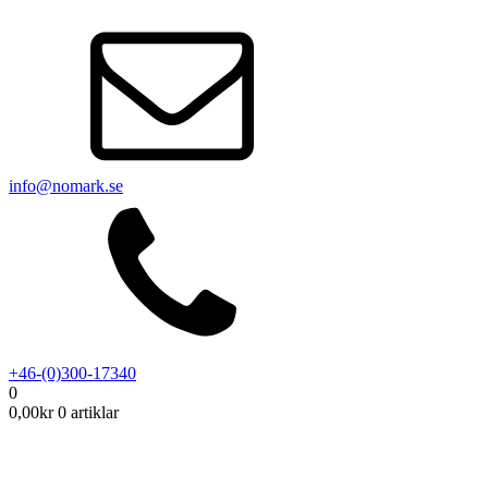
info@nomark.se
+46-(0)300-17340
0
0,00
kr
0 artiklar