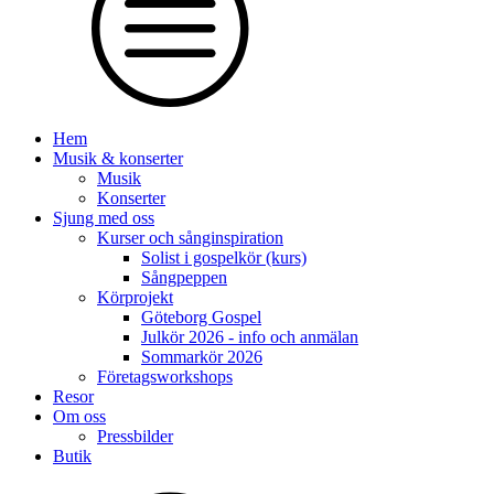
Hem
Musik & konserter
Musik
Konserter
Sjung med oss
Kurser och sånginspiration
Solist i gospelkör (kurs)
Sångpeppen
Körprojekt
Göteborg Gospel
Julkör 2026 - info och anmälan
Sommarkör 2026
Företagsworkshops
Resor
Om oss
Pressbilder
Butik