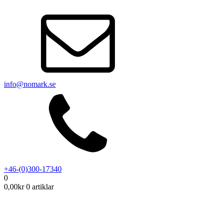
info@nomark.se
+46-(0)300-17340
0
0,00
kr
0 artiklar