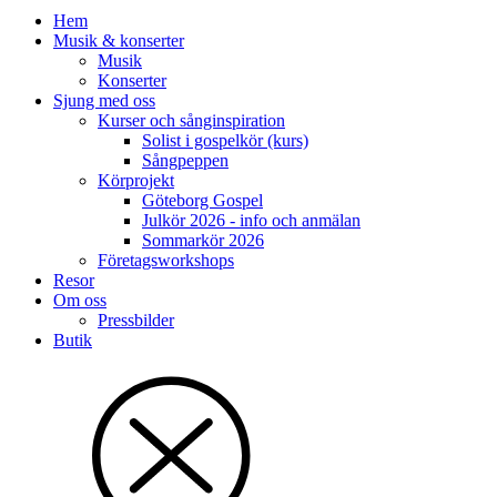
Hem
Musik & konserter
Musik
Konserter
Sjung med oss
Kurser och sånginspiration
Solist i gospelkör (kurs)
Sångpeppen
Körprojekt
Göteborg Gospel
Julkör 2026 - info och anmälan
Sommarkör 2026
Företagsworkshops
Resor
Om oss
Pressbilder
Butik