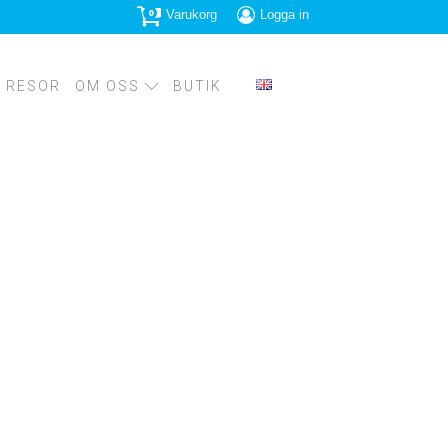
0
Varukorg
Logga in
RESOR
OM OSS
BUTIK
PRESSBILDER
PS
SPIRATION