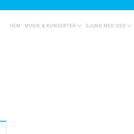
HEM
MUSIK & KONSERTER
SJUNG MED OSS
KONSERTER
MUSIK
FÖRETAGSWORKSHO
KÖRPROJEKT
KURSER OCH SÅNGIN