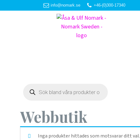
info@nomark.se
+46-(0)300-17340
Products
search
Webbutik
Inga produkter hittades som motsvarar ditt val.