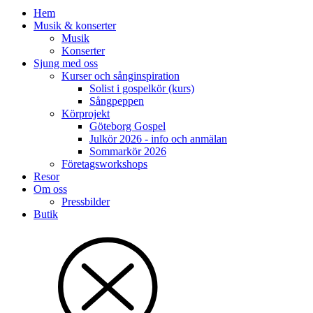
Hem
Musik & konserter
Musik
Konserter
Sjung med oss
Kurser och sånginspiration
Solist i gospelkör (kurs)
Sångpeppen
Körprojekt
Göteborg Gospel
Julkör 2026 - info och anmälan
Sommarkör 2026
Företagsworkshops
Resor
Om oss
Pressbilder
Butik