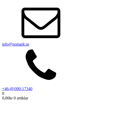
info@nomark.se
+46-(0)300-17340
0
0,00
kr
0 artiklar