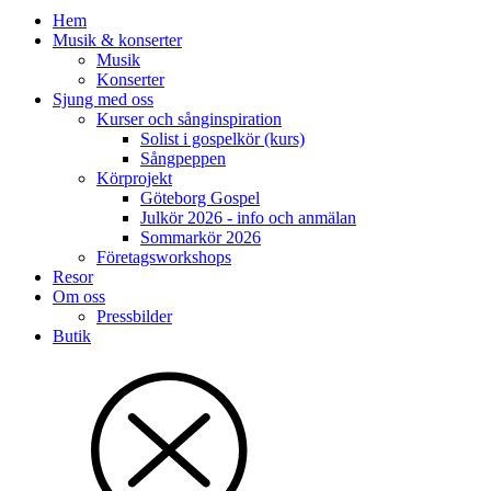
Hem
Musik & konserter
Musik
Konserter
Sjung med oss
Kurser och sånginspiration
Solist i gospelkör (kurs)
Sångpeppen
Körprojekt
Göteborg Gospel
Julkör 2026 - info och anmälan
Sommarkör 2026
Företagsworkshops
Resor
Om oss
Pressbilder
Butik