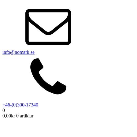
info@nomark.se
+46-(0)300-17340
0
0,00
kr
0 artiklar