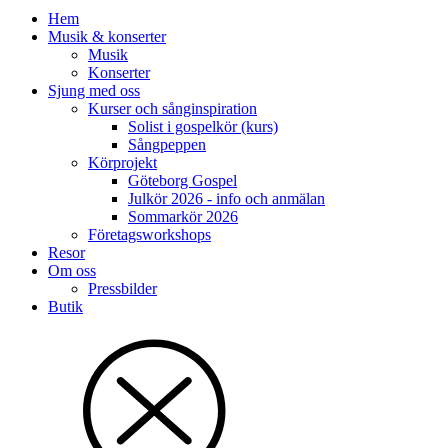
Hem
Musik & konserter
Musik
Konserter
Sjung med oss
Kurser och sånginspiration
Solist i gospelkör (kurs)
Sångpeppen
Körprojekt
Göteborg Gospel
Julkör 2026 - info och anmälan
Sommarkör 2026
Företagsworkshops
Resor
Om oss
Pressbilder
Butik