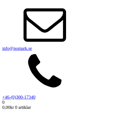
info@nomark.se
+46-(0)300-17340
0
0,00
kr
0 artiklar