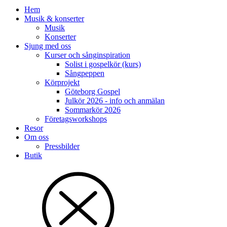
Hem
Musik & konserter
Musik
Konserter
Sjung med oss
Kurser och sånginspiration
Solist i gospelkör (kurs)
Sångpeppen
Körprojekt
Göteborg Gospel
Julkör 2026 - info och anmälan
Sommarkör 2026
Företagsworkshops
Resor
Om oss
Pressbilder
Butik