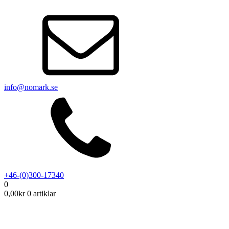
info@nomark.se
+46-(0)300-17340
0
0,00
kr
0 artiklar