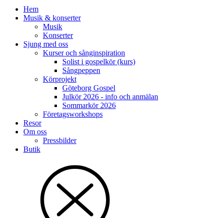
Hem
Musik & konserter
Musik
Konserter
Sjung med oss
Kurser och sånginspiration
Solist i gospelkör (kurs)
Sångpeppen
Körprojekt
Göteborg Gospel
Julkör 2026 - info och anmälan
Sommarkör 2026
Företagsworkshops
Resor
Om oss
Pressbilder
Butik