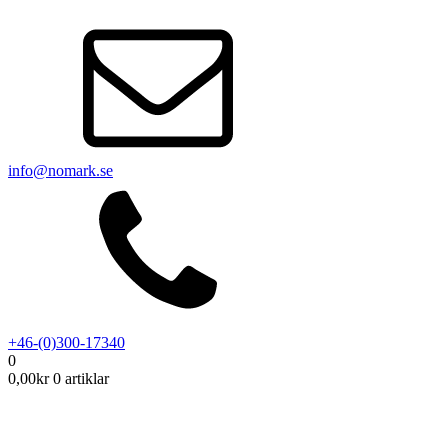
info@nomark.se
+46-(0)300-17340
0
0,00
kr
0 artiklar