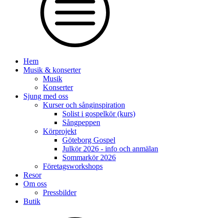
Hem
Musik & konserter
Musik
Konserter
Sjung med oss
Kurser och sånginspiration
Solist i gospelkör (kurs)
Sångpeppen
Körprojekt
Göteborg Gospel
Julkör 2026 - info och anmälan
Sommarkör 2026
Företagsworkshops
Resor
Om oss
Pressbilder
Butik