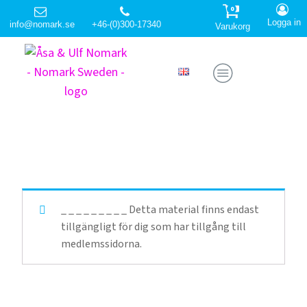
0
Logga in
info@nomark.se
+46-(0)300-17340
Varukorg
_ _ _ _ _ _ _ _ _ Detta material finns endast
tillgängligt för dig som har tillgång till
medlemssidorna.