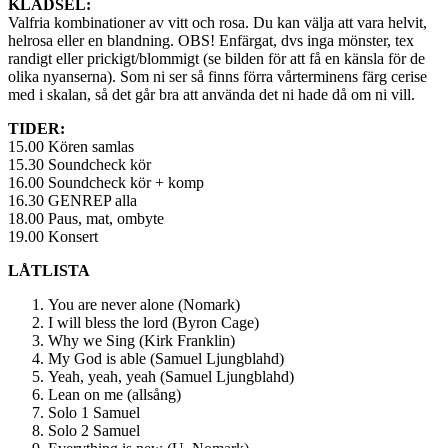
KLÄDSEL:
Valfria kombinationer av vitt och rosa. Du kan välja att vara helvit,
helrosa eller en blandning. OBS! Enfärgat, dvs inga mönster, tex
randigt eller prickigt/blommigt (se bilden för att få en känsla för de
olika nyanserna). Som ni ser så finns förra vårterminens färg cerise
med i skalan, så det går bra att använda det ni hade då om ni vill.
TIDER:
15.00 Kören samlas
15.30 Soundcheck kör
16.00 Soundcheck kör + komp
16.30 GENREP alla
18.00 Paus, mat, ombyte
19.00 Konsert
LÅTLISTA
You are never alone (Nomark)
I will bless the lord (Byron Cage)
Why we Sing (Kirk Franklin)
My God is able (Samuel Ljungblahd)
Yeah, yeah, yeah (Samuel Ljungblahd)
Lean on me (allsång)
Solo 1 Samuel
Solo 2 Samuel