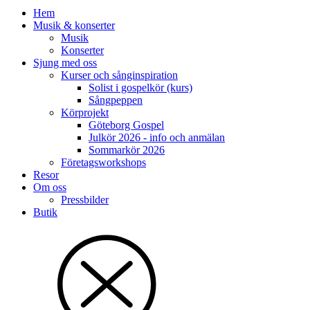
Hem
Musik & konserter
Musik
Konserter
Sjung med oss
Kurser och sånginspiration
Solist i gospelkör (kurs)
Sångpeppen
Körprojekt
Göteborg Gospel
Julkör 2026 - info och anmälan
Sommarkör 2026
Företagsworkshops
Resor
Om oss
Pressbilder
Butik