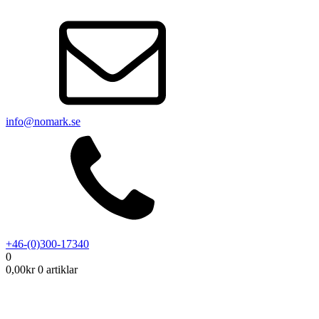
info@nomark.se
+46-(0)300-17340
0
0,00
kr
0 artiklar