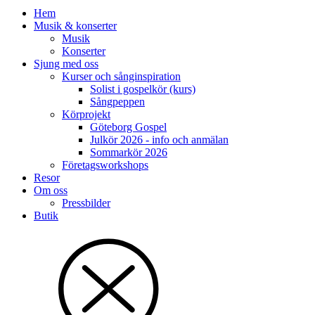
Hem
Musik & konserter
Musik
Konserter
Sjung med oss
Kurser och sånginspiration
Solist i gospelkör (kurs)
Sångpeppen
Körprojekt
Göteborg Gospel
Julkör 2026 - info och anmälan
Sommarkör 2026
Företagsworkshops
Resor
Om oss
Pressbilder
Butik