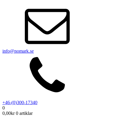
info@nomark.se
+46-(0)300-17340
0
0,00
kr
0 artiklar