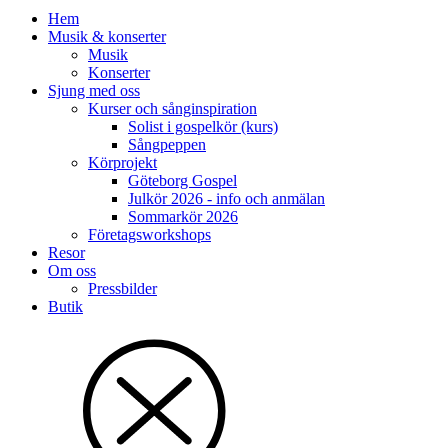
Hem
Musik & konserter
Musik
Konserter
Sjung med oss
Kurser och sånginspiration
Solist i gospelkör (kurs)
Sångpeppen
Körprojekt
Göteborg Gospel
Julkör 2026 - info och anmälan
Sommarkör 2026
Företagsworkshops
Resor
Om oss
Pressbilder
Butik