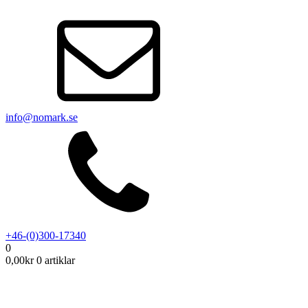
info@nomark.se
+46-(0)300-17340
0
0,00
kr
0 artiklar