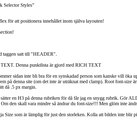
Selector Styles”
för att positionera innehållet inom själva layouten!
ection!
 taggen satt till "HEADER".
CH TEXT. Denna punktlista är gjord med RICH TEXT
er sidan inte bli bra för en synskadad person som kanske vill öka upp
 på denna site (om det inte är uträknat med clamp). Root font-size är sat
tt då .5 px margin.
g sätter en H3 på denna rubriken för då får jag en snygg rubrik. Gör A
! Om den skall vara mindre så ändrar du font-size!!! Men glöm inte ändra
som är lämplig för just den storleken. Kolla att bilden inte blir pixlig!