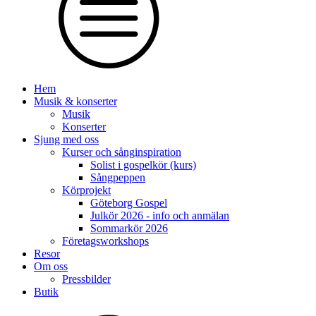
Hem
Musik & konserter
Musik
Konserter
Sjung med oss
Kurser och sånginspiration
Solist i gospelkör (kurs)
Sångpeppen
Körprojekt
Göteborg Gospel
Julkör 2026 - info och anmälan
Sommarkör 2026
Företagsworkshops
Resor
Om oss
Pressbilder
Butik