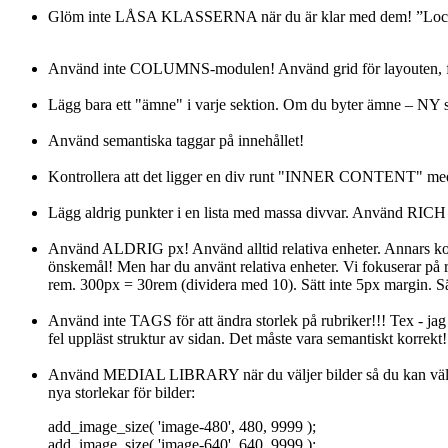
Glöm inte LÅSA KLASSERNA när du är klar med dem! ”Lock 
Använd inte COLUMNS-modulen! Använd grid för layouten, flex 
Lägg bara ett "ämne" i varje sektion. Om du byter ämne – NY s
Använd semantiska taggar på innehållet!
Kontrollera att det ligger en div runt "INNER CONTENT" med
Lägg aldrig punkter i en lista med massa divvar. Använd RI
Använd ALDRIG px! Använd alltid relativa enheter. Annars komm
önskemål! Men har du använt relativa enheter. Vi fokuserar på rem
rem. 300px = 30rem (dividera med 10). Sätt inte 5px margin. Sä
Använd inte TAGS för att ändra storlek på rubriker!!! Tex - ja
fel uppläst struktur av sidan. Det måste vara semantiskt korrekt
Använd MEDIAL LIBRARY när du väljer bilder så du kan välja Size 
nya storlekar för bilder:
add_image_size( 'image-480', 480, 9999 );
add_image_size( 'image-640', 640, 9999 );