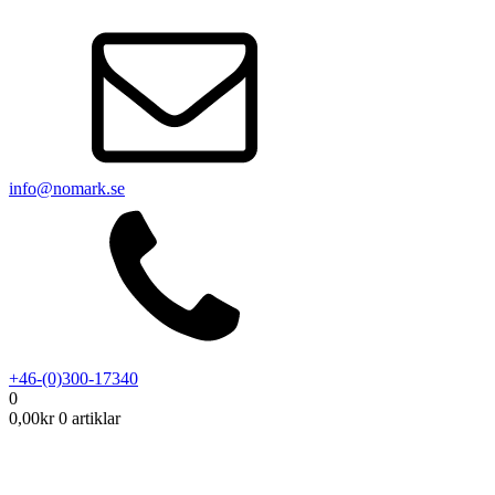
info@nomark.se
+46-(0)300-17340
0
0,00
kr
0 artiklar