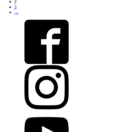
2
3
→