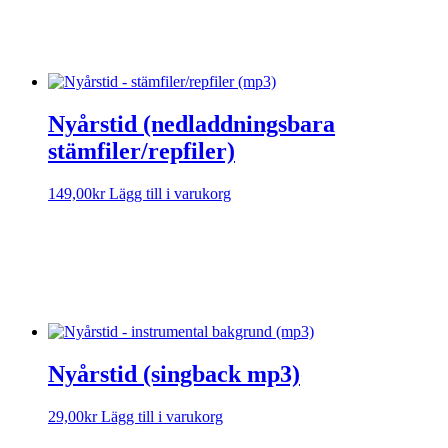
Nyårstid (nedladdningsbara
stämfiler/repfiler)
149,00
kr
Lägg till i varukorg
Sorry, no results.
Please try another keyword
Nyårstid (singback mp3)
29,00
kr
Lägg till i varukorg
Sorry, no results.