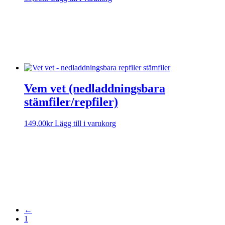
Sorry, no results.
Please try another keyword
Visa text
Vem vet (nedladdningsbara
stämfiler/repfiler)
149,00
kr
Lägg till i varukorg
Vem vet (soloversion)
Sorry, no results.
Please try another keyword
Visa text
←
1