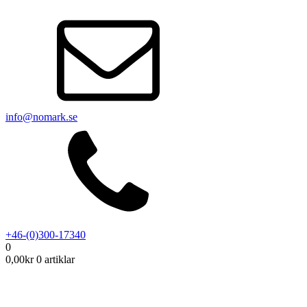
info@nomark.se
+46-(0)300-17340
0
0,00
kr
0 artiklar