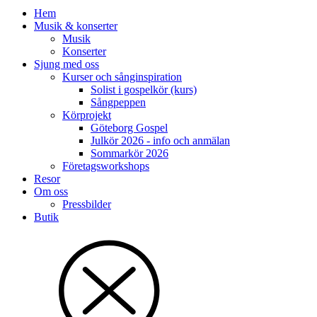
Hem
Musik & konserter
Musik
Konserter
Sjung med oss
Kurser och sånginspiration
Solist i gospelkör (kurs)
Sångpeppen
Körprojekt
Göteborg Gospel
Julkör 2026 - info och anmälan
Sommarkör 2026
Företagsworkshops
Resor
Om oss
Pressbilder
Butik