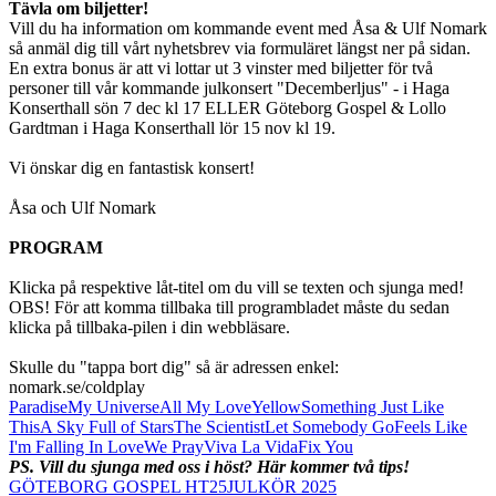
Tävla om biljetter!
Vill du ha information om kommande event med Åsa & Ulf Nomark
så anmäl dig till vårt nyhetsbrev via formuläret längst ner på sidan.
En extra bonus är att vi lottar ut 3 vinster med biljetter för två
personer till vår kommande julkonsert "Decemberljus" - i Haga
Konserthall sön 7 dec kl 17 ELLER Göteborg Gospel & Lollo
Gardtman i Haga Konserthall lör 15 nov kl 19.
Vi önskar dig en fantastisk konsert!
Åsa och Ulf Nomark
PROGRAM
Klicka på respektive låt-titel om du vill se texten och sjunga med!
OBS! För att komma tillbaka till programbladet måste du sedan
klicka på tillbaka-pilen i din webbläsare.
Skulle du "tappa bort dig" så är adressen enkel:
nomark.se/coldplay
Paradise
My Universe
All My Love
Yellow
Something Just Like
This
A Sky Full of Stars
The Scientist
Let Somebody Go
Feels Like
I'm Falling In Love
We Pray
Viva La Vida
Fix You
PS. Vill du sjunga med oss i höst? Här kommer två tips!
GÖTEBORG GOSPEL HT25
JULKÖR 2025